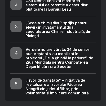
CSR Nest a finalizat montarea
sistemului de retenție a deșeurilor
plutitoare la Barajul Leșu
„Școala chimiștilor”: sprijin pentru
elevii din învățământul dual,
specializarea Chimie Industrială, din
Ploiești
Verdele nu are vârstă: 34 de seniori
bucureșteni s-au mobilizat în
proiectul „De la ghindă la pădure”, de
Ziua Mondială pentru Combaterea
Deșertificării și a Secetei
„Izvor de Sănătate” – inițiativă de
revitalizare a Izvorului Pădurea
Neagră din județul Bihor, prin
voluntariat și implicare comunitară