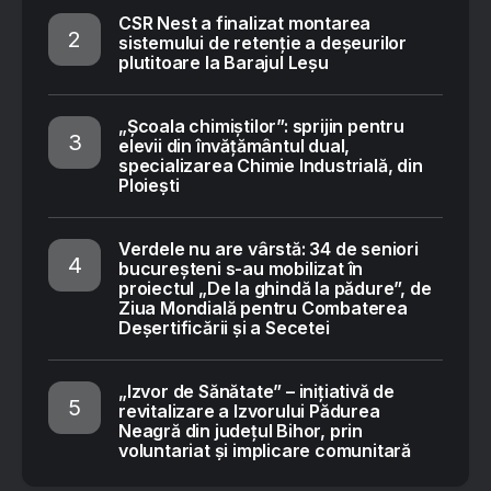
CSR Nest a finalizat montarea
sistemului de retenție a deșeurilor
plutitoare la Barajul Leșu
„Școala chimiștilor”: sprijin pentru
elevii din învățământul dual,
specializarea Chimie Industrială, din
Ploiești
Verdele nu are vârstă: 34 de seniori
bucureșteni s-au mobilizat în
proiectul „De la ghindă la pădure”, de
Ziua Mondială pentru Combaterea
Deșertificării și a Secetei
„Izvor de Sănătate” – inițiativă de
revitalizare a Izvorului Pădurea
Neagră din județul Bihor, prin
voluntariat și implicare comunitară