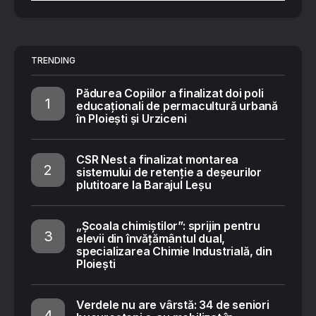
TRENDING
Pădurea Copiilor a finalizat doi poli
educaționali de permacultură urbană
în Ploiești și Urziceni
CSR Nest a finalizat montarea
sistemului de retenție a deșeurilor
plutitoare la Barajul Leșu
„Școala chimiștilor”: sprijin pentru
elevii din învățământul dual,
specializarea Chimie Industrială, din
Ploiești
Verdele nu are vârstă: 34 de seniori