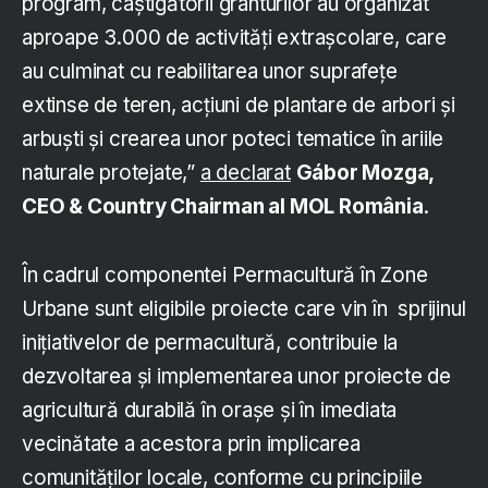
program, câştigătorii granturilor au organizat
aproape 3.000 de activităţi extraşcolare, care
au culminat cu reabilitarea unor suprafeţe
extinse de teren, acţiuni de plantare de arbori şi
arbuşti şi crearea unor poteci tematice în ariile
naturale protejate,”
a declarat
Gábor Mozga,
CEO & Country Chairman al MOL România
.
În cadrul componentei Permacultură în Zone
Urbane sunt eligibile proiecte care vin în sprijinul
iniţiativelor de permacultură, contribuie la
dezvoltarea şi implementarea unor proiecte de
agricultură durabilă în oraşe şi în imediata
vecinătate a acestora prin implicarea
comunităţilor locale, conforme cu principiile