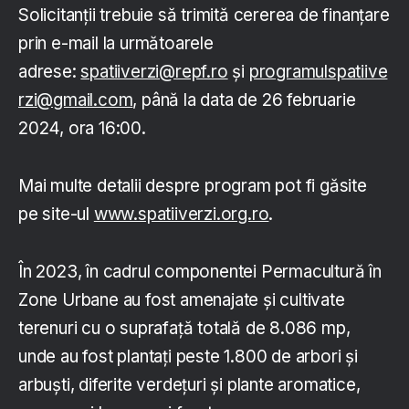
Solicitanţii trebuie să trimită cererea de finanţare
prin e-mail la următoarele
adrese:
spatiiverzi@repf.ro
şi
programulspatiive
rzi@gmail.com
, până la data de 26 februarie
2024, ora 16:00.
Mai multe detalii despre program pot fi găsite
pe site-ul
www.spatiiverzi.org.ro
.
În 2023, în cadrul componentei Permacultură în
Zone Urbane au fost amenajate şi cultivate
terenuri cu o suprafaţă totală de 8.086 mp,
unde au fost plantaţi peste 1.800 de arbori şi
arbuşti, diferite verdeţuri şi plante aromatice,