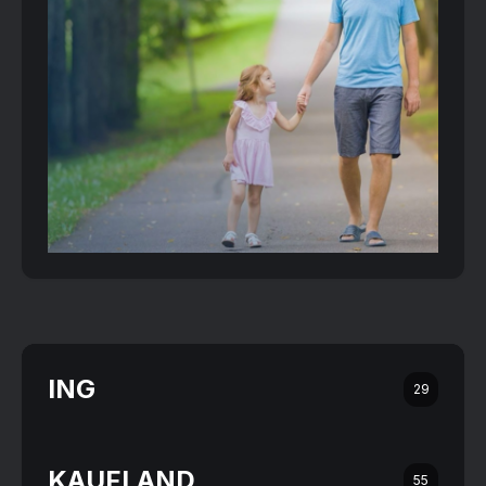
ING
29
KAUFLAND
55