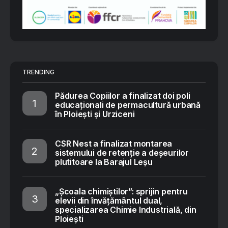
TRENDING
Pădurea Copiilor a finalizat doi poli
educaționali de permacultură urbană
în Ploiești și Urziceni
CSR Nest a finalizat montarea
sistemului de retenție a deșeurilor
plutitoare la Barajul Leșu
„Școala chimiștilor”: sprijin pentru
elevii din învățământul dual,
specializarea Chimie Industrială, din
Ploiești