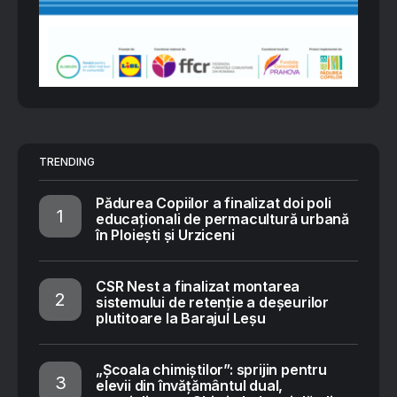
TRENDING
Pădurea Copiilor a finalizat doi poli
educaționali de permacultură urbană
în Ploiești și Urziceni
CSR Nest a finalizat montarea
sistemului de retenție a deșeurilor
plutitoare la Barajul Leșu
„Școala chimiștilor”: sprijin pentru
elevii din învățământul dual,