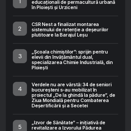
educaționali de permacultură urbană
în Ploiești și Urziceni
CSR Nest a finalizat montarea
sistemului de retenție a deșeurilor
plutitoare la Barajul Leșu
„Școala chimiștilor”: sprijin pentru
elevii din învățământul dual,
specializarea Chimie Industrială, din
Ploiești
Verdele nu are vârstă: 34 de seniori
bucureșteni s-au mobilizat în
proiectul „De la ghindă la pădure”, de
Ziua Mondială pentru Combaterea
Deșertificării și a Secetei
„Izvor de Sănătate” – inițiativă de
revitalizare a Izvorului Pădurea