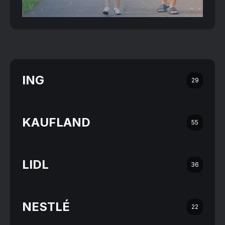
ING
29
KAUFLAND
55
LIDL
36
NESTLÉ
22