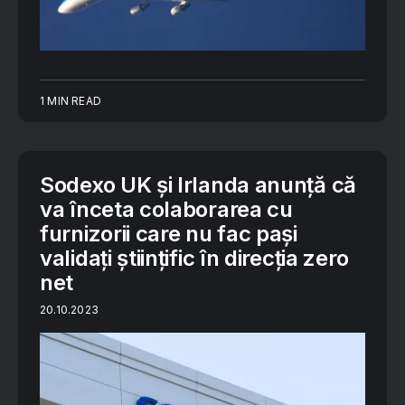
1 MIN READ
Sodexo UK și Irlanda anunță că
va înceta colaborarea cu
furnizorii care nu fac pași
validați științific în direcția zero
net
20.10.2023