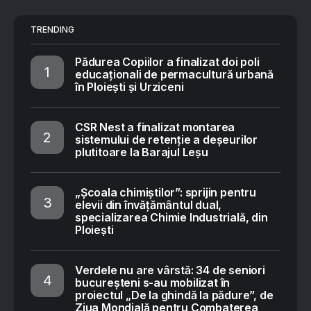
TRENDING
Pădurea Copiilor a finalizat doi poli
educaționali de permacultură urbană
în Ploiești și Urziceni
CSR Nest a finalizat montarea
sistemului de retenție a deșeurilor
plutitoare la Barajul Leșu
„Școala chimiștilor”: sprijin pentru
elevii din învățământul dual,
specializarea Chimie Industrială, din
Ploiești
Verdele nu are vârstă: 34 de seniori
bucureșteni s-au mobilizat în
proiectul „De la ghindă la pădure”, de
Ziua Mondială pentru Combaterea