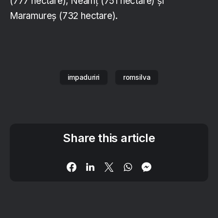
(777 hectare), Neamţ (751 hectare) şi
Maramureş (732 hectare).
impaduriri
romsilva
Share this article