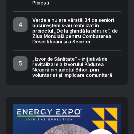
Ploiești
Verdele nu are vârstă: 34 de seniori
bucureșteni s-au mobilizat în
proiectul „De la ghindă la pădure”, de
Ziua Mondială pentru Combaterea
Deșertificării și a Secetei
„Izvor de Sănătate” – inițiativă de
revitalizare a Izvorului Pădurea
Neagră din județul Bihor, prin
voluntariat și implicare comunitară