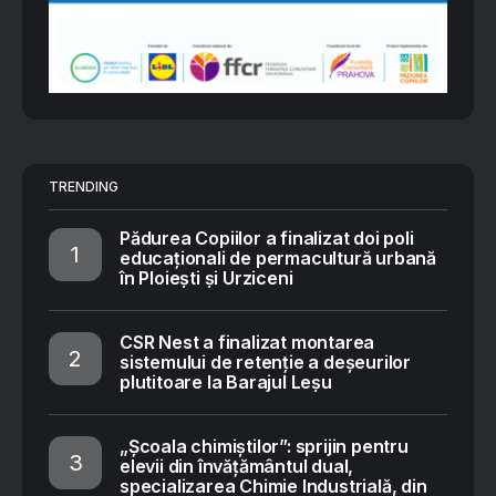
TRENDING
Pădurea Copiilor a finalizat doi poli
educaționali de permacultură urbană
în Ploiești și Urziceni
CSR Nest a finalizat montarea
sistemului de retenție a deșeurilor
plutitoare la Barajul Leșu
„Școala chimiștilor”: sprijin pentru
elevii din învățământul dual,
specializarea Chimie Industrială, din