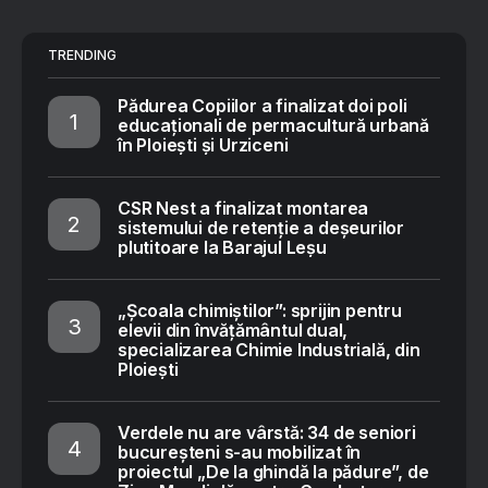
TRENDING
Pădurea Copiilor a finalizat doi poli
educaționali de permacultură urbană
în Ploiești și Urziceni
CSR Nest a finalizat montarea
sistemului de retenție a deșeurilor
plutitoare la Barajul Leșu
„Școala chimiștilor”: sprijin pentru
elevii din învățământul dual,
specializarea Chimie Industrială, din
Ploiești
Verdele nu are vârstă: 34 de seniori
bucureșteni s-au mobilizat în
proiectul „De la ghindă la pădure”, de