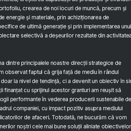
rtofoliu, crearea de noi locuri de muncă, precum și
 energie și materiale, prin achiziționarea de
pecifice de ultimă generație și prin implementarea unu
ectare selectivă a deșeurilor rezultate din activitate
a dintre principalele noastre direcții strategice de
 am observat faptul că grija față de mediu în rândul
oar la nivel de tendință, ci a devenit un obiectiv în si
ii finanțat cu sprijinul acestor granturi am reușit să
gii performante în vederea producerii sustenabile d
cadrul companiei, cu impact pozitiv asupra mediului
indicatorilor de afaceri. Totodată, ne bucurăm că vom
erilor noștri cele mai bune soluții aliniate obiectivelo