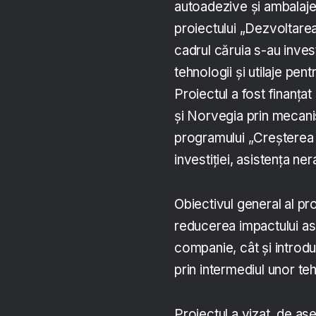
autoadezive și ambalaje 
proiectului „Dezvoltarea
cadrul căruia s-au investi
tehnologii și utilaje pen
Proiectul a fost finanțat
și Norvegia prin mecani
programului „Creșterea 
investiției, asistența ne
Obiectivul general al pro
reducerea impactului as
companie, cât și introdu
prin intermediul unor tehn
Proiectul a vizat, de as