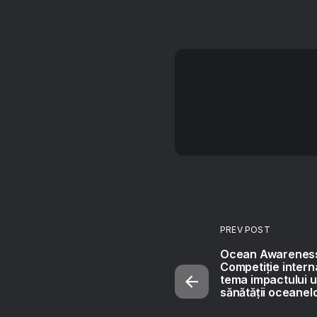
PREV POST
Ocean Awareness
Competiție intern
tema impactului 
sănătății oceanel