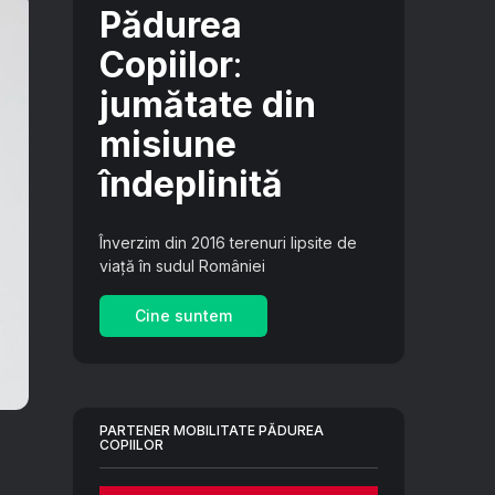
Pădurea
Copiilor
:
jumătate din
misiune
îndeplinită
Înverzim din 2016 terenuri lipsite de
viață în sudul României
Cine suntem
PARTENER MOBILITATE PĂDUREA
COPIILOR