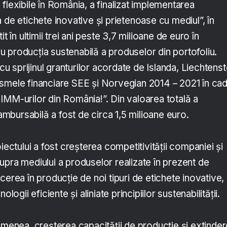
flexibile în România, a finalizat implementarea
 de etichete inovative și prietenoase cu mediul”, în
t în ultimii trei ani peste 3,7 milioane de euro în
tru producția sustenabilă a produselor din portofoliu.
 cu sprijinul granturilor acordate de Islanda, Liechtenst
smele financiare SEE și Norvegian 2014 – 2021 în cad
IMM-urilor din România!”. Din valoarea totală a
rambursabilă a fost de circa 1,5 milioane euro.
iectului a fost creșterea competitivității companiei și
upra mediului a produselor realizate în prezent de
cerea în producție de noi tipuri de etichete inovative,
ologii eficiente și aliniate principiilor sustenabilității.
emenea, creșterea capacității de producție și extinde