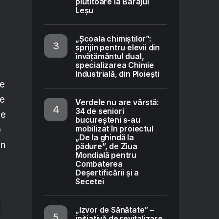
plutitoare la Barajul
Leșu
„Școala chimiștilor”:
sprijin pentru elevii din
învățământul dual,
specializarea Chimie
Industrială, din Ploiești
te
de
Verdele nu are vârstă:
34 de seniori
ce
bucureșteni s-au
mobilizat în proiectul
e
„De la ghindă la
in
pădure”, de Ziua
Mondială pentru
Combaterea
Deșertificării și a
Secetei
„Izvor de Sănătate” –
inițiativă de revitalizare