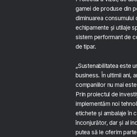
gamei de produse din po
diminuarea consumului de
echipamente și utilaje s
sistem performant de col
de tipar.
„Sustenabilitatea este un
business. În ultimii ani,
companiilor nu mai este d
Prin proiectul de investiț
implementăm noi tehnolo
etichete și ambalaje în 
înconjurător, dar și al 
putea să le oferim parten