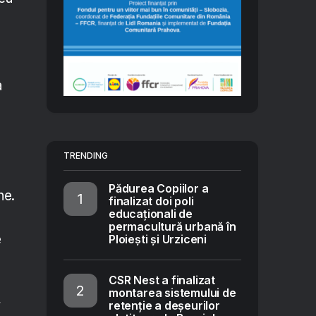
i
a
TRENDING
Pădurea Copiilor a
ne.
finalizat doi poli
educaționali de
permacultură urbană în
e
Ploiești și Urziceni
CSR Nest a finalizat
montarea sistemului de
r
retenție a deșeurilor