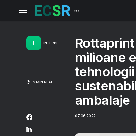
Rottaprint
I
INTERNE
milioane eu
tehnologii
sustenabil
2 MIN READ
ambalaje
07.06.2022