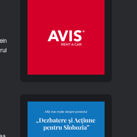
ein
rul
rea