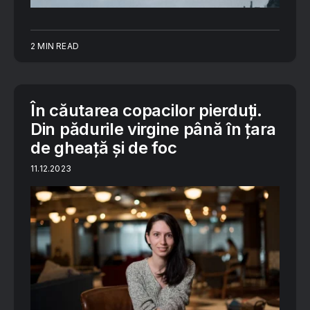
2 MIN READ
În căutarea copacilor pierduți.
Din pădurile virgine până în țara
de gheață și de foc
11.12.2023