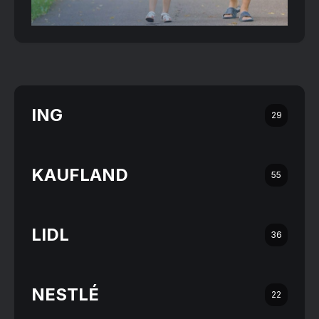
ING
29
KAUFLAND
55
LIDL
36
NESTLÉ
22