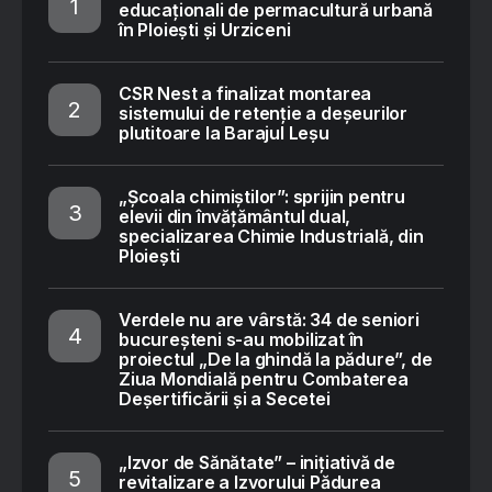
educaționali de permacultură urbană
în Ploiești și Urziceni
CSR Nest a finalizat montarea
sistemului de retenție a deșeurilor
plutitoare la Barajul Leșu
„Școala chimiștilor”: sprijin pentru
elevii din învățământul dual,
specializarea Chimie Industrială, din
Ploiești
Verdele nu are vârstă: 34 de seniori
bucureșteni s-au mobilizat în
proiectul „De la ghindă la pădure”, de
Ziua Mondială pentru Combaterea
Deșertificării și a Secetei
„Izvor de Sănătate” – inițiativă de
revitalizare a Izvorului Pădurea