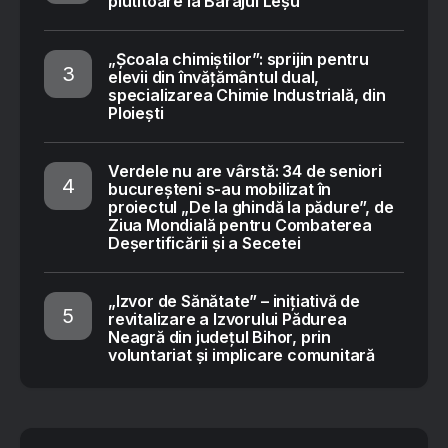
plutitoare la Barajul Leșu
„Școala chimiștilor”: sprijin pentru
elevii din învățământul dual,
specializarea Chimie Industrială, din
Ploiești
Verdele nu are vârstă: 34 de seniori
bucureșteni s-au mobilizat în
proiectul „De la ghindă la pădure”, de
Ziua Mondială pentru Combaterea
Deșertificării și a Secetei
„Izvor de Sănătate” – inițiativă de
revitalizare a Izvorului Pădurea
Neagră din județul Bihor, prin
voluntariat și implicare comunitară