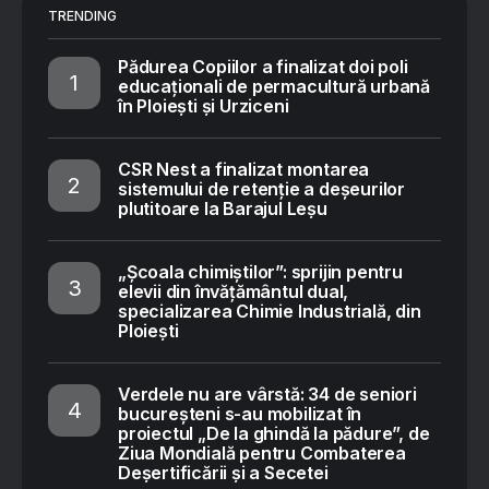
TRENDING
Pădurea Copiilor a finalizat doi poli
educaționali de permacultură urbană
în Ploiești și Urziceni
CSR Nest a finalizat montarea
sistemului de retenție a deșeurilor
plutitoare la Barajul Leșu
„Școala chimiștilor”: sprijin pentru
elevii din învățământul dual,
specializarea Chimie Industrială, din
Ploiești
Verdele nu are vârstă: 34 de seniori
bucureșteni s-au mobilizat în
proiectul „De la ghindă la pădure”, de
Ziua Mondială pentru Combaterea
Deșertificării și a Secetei