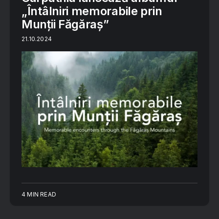
„Întâlniri memorabile prin
Munții Făgăraș”
21.10.2024
4 MIN READ