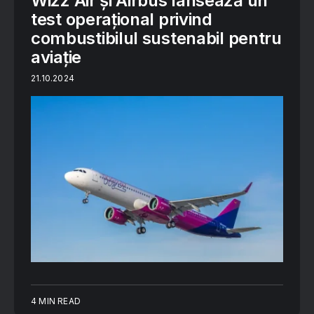
Wizz Air și Airbus lansează un
test operațional privind
combustibilul sustenabil pentru
aviație
21.10.2024
4 MIN READ