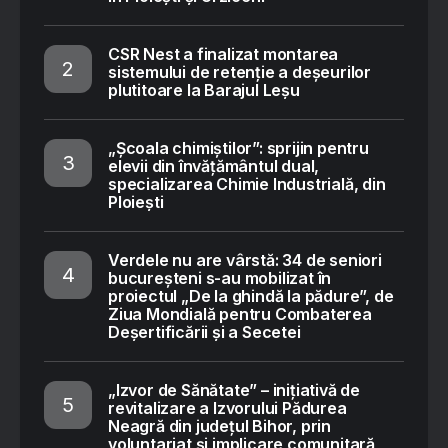
CSR Nest a finalizat montarea
sistemului de retenție a deșeurilor
plutitoare la Barajul Leșu
„Școala chimiștilor”: sprijin pentru
elevii din învățământul dual,
specializarea Chimie Industrială, din
Ploiești
Verdele nu are vârstă: 34 de seniori
bucureșteni s-au mobilizat în
proiectul „De la ghindă la pădure”, de
Ziua Mondială pentru Combaterea
Deșertificării și a Secetei
„Izvor de Sănătate” – inițiativă de
revitalizare a Izvorului Pădurea
Neagră din județul Bihor, prin
voluntariat și implicare comunitară