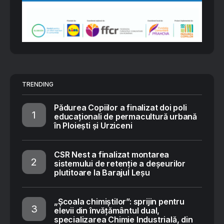
TRENDING
Pădurea Copiilor a finalizat doi poli
educaționali de permacultură urbană
în Ploiești și Urziceni
CSR Nest a finalizat montarea
sistemului de retenție a deșeurilor
plutitoare la Barajul Leșu
„Școala chimiștilor”: sprijin pentru
elevii din învățământul dual,
specializarea Chimie Industrială, din