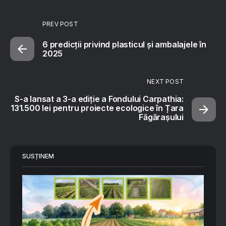
PREV POST
6 predicții privind plasticul și ambalajele în
2025
NEXT POST
S-a lansat a 3-a ediție a Fondului Carpathia:
131.500 lei pentru proiecte ecologice în Țara
Făgărașului
SUSȚINEM