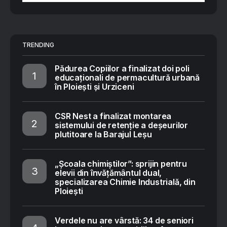
TRENDING
Pădurea Copiilor a finalizat doi poli
educaționali de permacultură urbană
în Ploiești și Urziceni
CSR Nest a finalizat montarea
sistemului de retenție a deșeurilor
plutitoare la Barajul Leșu
„Școala chimiștilor”: sprijin pentru
elevii din învățământul dual,
specializarea Chimie Industrială, din
Ploiești
Verdele nu are vârstă: 34 de seniori