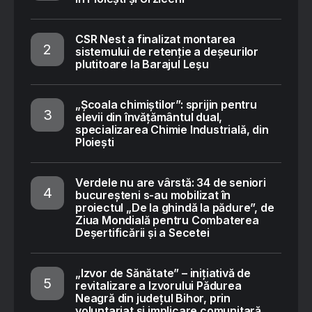
CSR Nest a finalizat montarea
sistemului de retenție a deșeurilor
plutitoare la Barajul Leșu
„Școala chimiștilor”: sprijin pentru
elevii din învățământul dual,
specializarea Chimie Industrială, din
Ploiești
Verdele nu are vârstă: 34 de seniori
bucureșteni s-au mobilizat în
proiectul „De la ghindă la pădure”, de
Ziua Mondială pentru Combaterea
Deșertificării și a Secetei
„Izvor de Sănătate” – inițiativă de
revitalizare a Izvorului Pădurea
Neagră din județul Bihor, prin
voluntariat și implicare comunitară