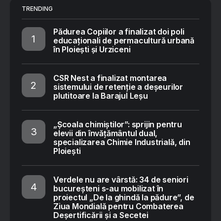
TRENDING
Pădurea Copiilor a finalizat doi poli
educaționali de permacultură urbană
în Ploiești și Urziceni
CSR Nest a finalizat montarea
sistemului de retenție a deșeurilor
plutitoare la Barajul Leșu
„Școala chimiștilor”: sprijin pentru
elevii din învățământul dual,
specializarea Chimie Industrială, din
Ploiești
Verdele nu are vârstă: 34 de seniori
bucureșteni s-au mobilizat în
proiectul „De la ghindă la pădure”, de
Ziua Mondială pentru Combaterea
Deșertificării și a Secetei