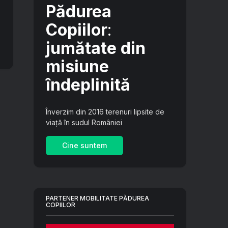
Pădurea
Copiilor
:
jumătate din
misiune
îndeplinită
Înverzim din 2016 terenuri lipsite de
viață în sudul României
Cine suntem
PARTENER MOBILITATE PĂDUREA
COPIILOR