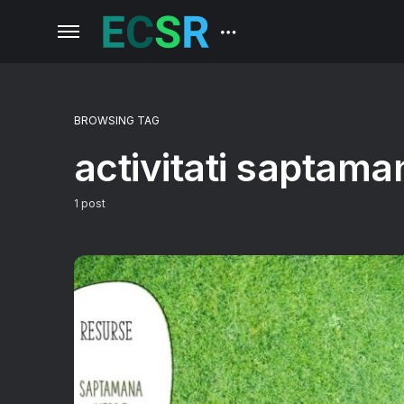
BROWSING TAG
activitati saptama
1 post