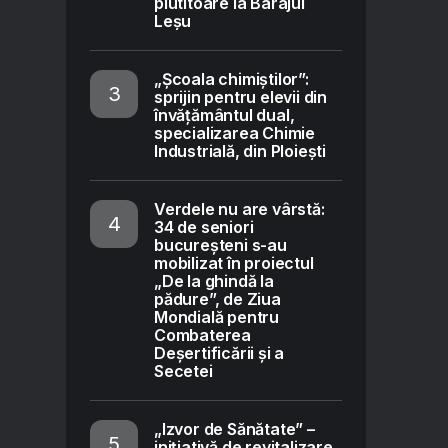
plutitoare la Barajul
Leșu
„Școala chimiștilor”:
sprijin pentru elevii din
învățământul dual,
specializarea Chimie
Industrială, din Ploiești
Verdele nu are vârstă:
34 de seniori
bucureșteni s-au
mobilizat în proiectul
„De la ghindă la
pădure”, de Ziua
Mondială pentru
Combaterea
Deșertificării și a
Secetei
„Izvor de Sănătate” –
inițiativă de revitalizare