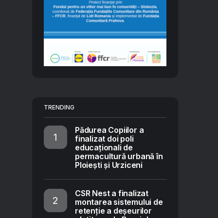
TRENDING
Pădurea Copiilor a
finalizat doi poli
educaționali de
permacultură urbană în
Ploiești și Urziceni
CSR Nest a finalizat
montarea sistemului de
retenție a deșeurilor