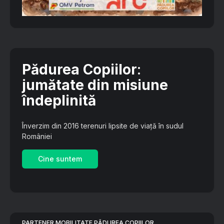
Pădurea Copiilor
:
jumătate din misiune
îndeplinită
Înverzim din 2016 terenuri lipsite de viață în sudul
României
Cine suntem
PARTENER MOBILITATE PĂDUREA COPIILOR