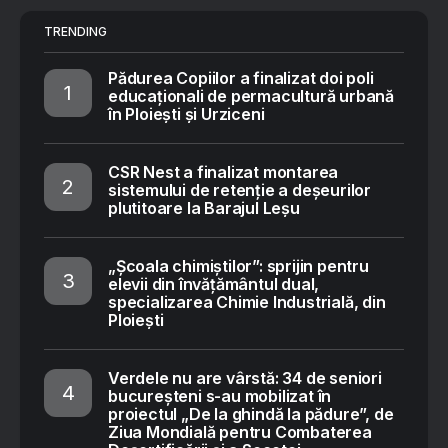
TRENDING
Pădurea Copiilor a finalizat doi poli
educaționali de permacultură urbană
în Ploiești și Urziceni
CSR Nest a finalizat montarea
sistemului de retenție a deșeurilor
plutitoare la Barajul Leșu
„Școala chimiștilor”: sprijin pentru
elevii din învățământul dual,
specializarea Chimie Industrială, din
Ploiești
Verdele nu are vârstă: 34 de seniori
bucureșteni s-au mobilizat în
proiectul „De la ghindă la pădure”, de
Ziua Mondială pentru Combaterea