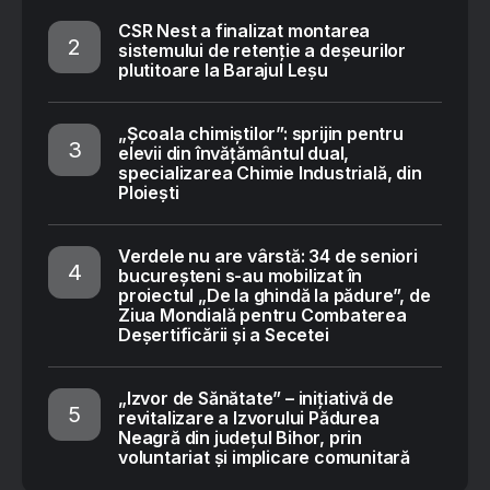
CSR Nest a finalizat montarea
sistemului de retenție a deșeurilor
plutitoare la Barajul Leșu
„Școala chimiștilor”: sprijin pentru
elevii din învățământul dual,
specializarea Chimie Industrială, din
Ploiești
Verdele nu are vârstă: 34 de seniori
bucureșteni s-au mobilizat în
proiectul „De la ghindă la pădure”, de
Ziua Mondială pentru Combaterea
Deșertificării și a Secetei
„Izvor de Sănătate” – inițiativă de
revitalizare a Izvorului Pădurea
Neagră din județul Bihor, prin
voluntariat și implicare comunitară