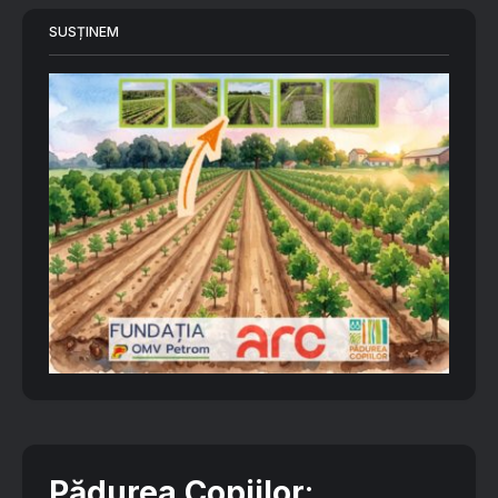
SUSȚINEM
Pădurea Copiilor
: