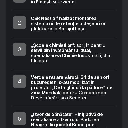
în Ploiești și Urziceni
CSR Nest a finalizat montarea
sistemului de retenție a deșeurilor
plutitoare la Barajul Leșu
„Școala chimiștilor”: sprijin pentru
elevii din învățământul dual,
specializarea Chimie Industrială, din
Ploiești
Verdele nu are vârstă: 34 de seniori
bucureșteni s-au mobilizat în
proiectul „De la ghindă la pădure”, de
Ziua Mondială pentru Combaterea
Deșertificării și a Secetei
„Izvor de Sănătate” – inițiativă de
revitalizare a Izvorului Pădurea
Neagră din județul Bihor, prin