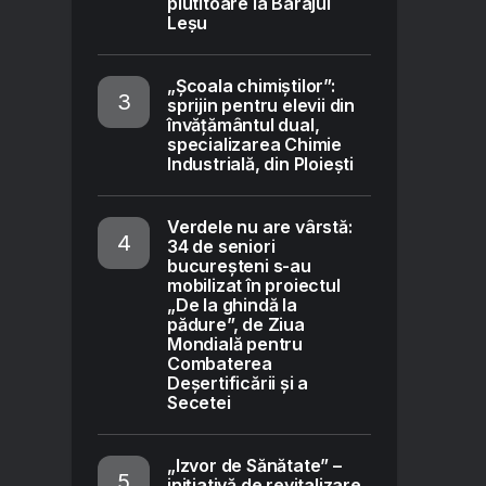
plutitoare la Barajul
Leșu
„Școala chimiștilor”:
sprijin pentru elevii din
învățământul dual,
specializarea Chimie
Industrială, din Ploiești
Verdele nu are vârstă:
34 de seniori
bucureșteni s-au
mobilizat în proiectul
„De la ghindă la
pădure”, de Ziua
Mondială pentru
Combaterea
Deșertificării și a
Secetei
„Izvor de Sănătate” –
inițiativă de revitalizare