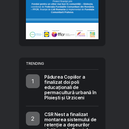
TRENDING
Pădurea Copiilor a
finalizat doi poli
educaționali de
permacultură urbană în
Ploiești și Urziceni
CSR Nest a finalizat
montarea sistemului de
retenție a deșeurilor