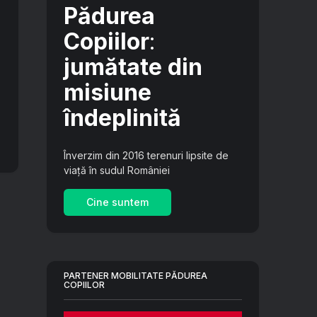
Pădurea
Copiilor
:
jumătate din
misiune
îndeplinită
Înverzim din 2016 terenuri lipsite de
viață în sudul României
Cine suntem
PARTENER MOBILITATE PĂDUREA
COPIILOR