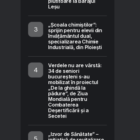
plutitoare la Barajul
Leșu
„Școala chimiștilor”:
sprijin pentru elevii din
învățământul dual,
specializarea Chimie
Industrială, din Ploiești
Verdele nu are vârstă:
34 de seniori
bucureșteni s-au
mobilizat în proiectul
„De la ghindă la
pădure”, de Ziua
Mondială pentru
Combaterea
Deșertificării și a
Secetei
„Izvor de Sănătate” –
inițiativă de revitalizare