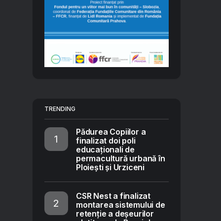
TRENDING
Pădurea Copiilor a
finalizat doi poli
educaționali de
permacultură urbană în
Ploiești și Urziceni
CSR Nest a finalizat
montarea sistemului de
retenție a deșeurilor