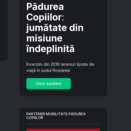
Pădurea
Copiilor
:
jumătate din
misiune
îndeplinită
Înverzim din 2016 terenuri lipsite de
viață în sudul României
Cine suntem
PARTENER MOBILITATE PĂDUREA
COPIILOR