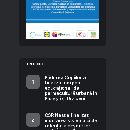
TRENDING
Pădurea Copiilor a
finalizat doi poli
educaționali de
permacultură urbană în
Ploiești și Urziceni
CSR Nest a finalizat
montarea sistemului de
retenție a deșeurilor