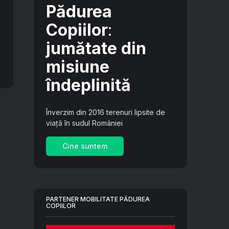
Pădurea
Copiilor
:
jumătate din
misiune
îndeplinită
Înverzim din 2016 terenuri lipsite de
viață în sudul României
Cine suntem
PARTENER MOBILITATE PĂDUREA
COPIILOR