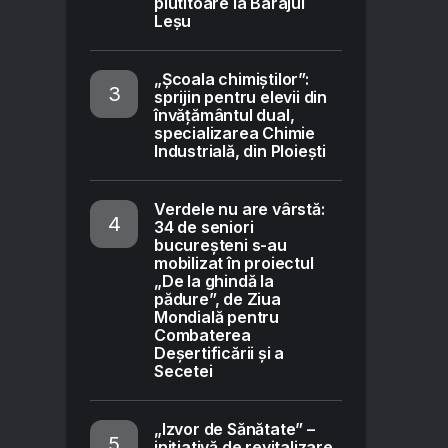
plutitoare la Barajul
Leșu
„Școala chimiștilor”:
sprijin pentru elevii din
învățământul dual,
specializarea Chimie
Industrială, din Ploiești
Verdele nu are vârstă:
34 de seniori
bucureșteni s-au
mobilizat în proiectul
„De la ghindă la
pădure”, de Ziua
Mondială pentru
Combaterea
Deșertificării și a
Secetei
„Izvor de Sănătate” –
inițiativă de revitalizare