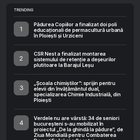
TRENDING
Pădurea Copiilor a finalizat doi poli
educaționali de permacultură urbană
în Ploiești și Urziceni
CSR Nest a finalizat montarea
sistemului de retenție a deșeurilor
plutitoare la Barajul Leșu
„Școala chimiștilor”: sprijin pentru
elevii din învățământul dual,
specializarea Chimie Industrială, din
Ploiești
Verdele nu are vârstă: 34 de seniori
bucureșteni s-au mobilizat în
proiectul „De la ghindă la pădure”, de
Ziua Mondială pentru Combaterea