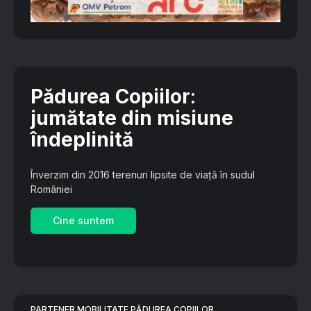
Pădurea Copiilor
:
jumătate din misiune
îndeplinită
Înverzim din 2016 terenuri lipsite de viață în sudul
României
Cine suntem
PARTENER MOBILITATE PĂDUREA COPIILOR