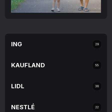
ING
29
KAUFLAND
55
LIDL
36
NESTLÉ
22