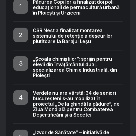
Pădurea Copiilor a finalizat doi poli
educaționali de permacultură urbană
în Ploiești și Urziceni
CSR Nest a finalizat montarea
sistemului de retenție a deșeurilor
plutitoare la Barajul Leșu
„Școala chimiștilor”: sprijin pentru
elevii din învățământul dual,
specializarea Chimie Industrială, din
Ploiești
Verdele nu are vârstă: 34 de seniori
bucureșteni s-au mobilizat în
proiectul „De la ghindă la pădure”, de
Ziua Mondială pentru Combaterea
Deșertificării și a Secetei
„Izvor de Sănătate” – inițiativă de