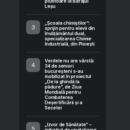
plutitoare la Barajul
Leșu
„Școala chimiștilor”:
sprijin pentru elevii din
învățământul dual,
specializarea Chimie
Industrială, din Ploiești
Verdele nu are vârstă:
34 de seniori
bucureșteni s-au
mobilizat în proiectul
„De la ghindă la
pădure”, de Ziua
Mondială pentru
Combaterea
Deșertificării și a
Secetei
„Izvor de Sănătate” –
inițiativă de revitalizare