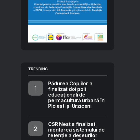
TRENDING
Pădurea Copiilor a
finalizat doi poli
educaționali de
permacultură urbană în
Ploiești și Urziceni
CSR Nest a finalizat
montarea sistemului de
retenție a deșeurilor