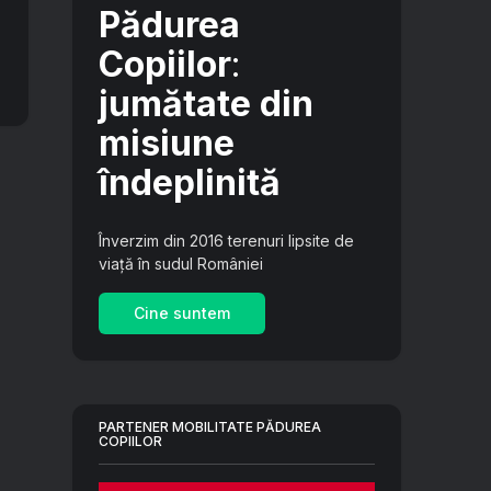
Pădurea
Copiilor
:
jumătate din
misiune
îndeplinită
Înverzim din 2016 terenuri lipsite de
viață în sudul României
Cine suntem
PARTENER MOBILITATE PĂDUREA
COPIILOR