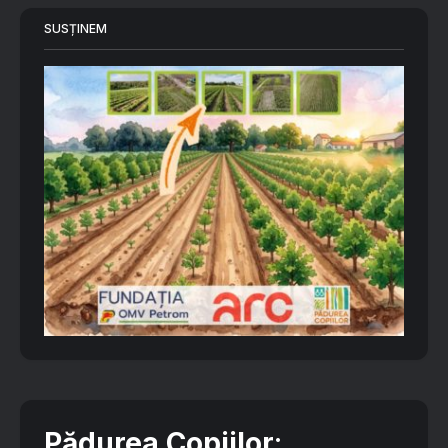
SUSȚINEM
Pădurea Copiilor
: