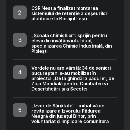
CSR Nest a finalizat montarea
sistemului de retenție a deșeurilor
plutitoare la Barajul Leșu
„Școala chimiștilor”: sprijin pentru
elevii din învățământul dual,
specializarea Chimie Industrială, din
Ploiești
Verdele nu are vârstă: 34 de seniori
bucureșteni s-au mobilizat în
proiectul „De la ghindă la pădure”, de
Ziua Mondială pentru Combaterea
Deșertificării și a Secetei
„Izvor de Sănătate” – inițiativă de
revitalizare a Izvorului Pădurea
Neagră din județul Bihor, prin
voluntariat și implicare comunitară