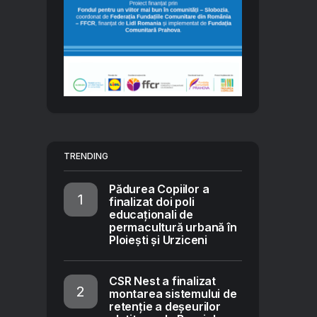
TRENDING
Pădurea Copiilor a
finalizat doi poli
educaționali de
permacultură urbană în
Ploiești și Urziceni
CSR Nest a finalizat
montarea sistemului de
retenție a deșeurilor