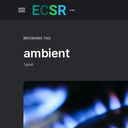
BROWSING TAG
ambient
1 post