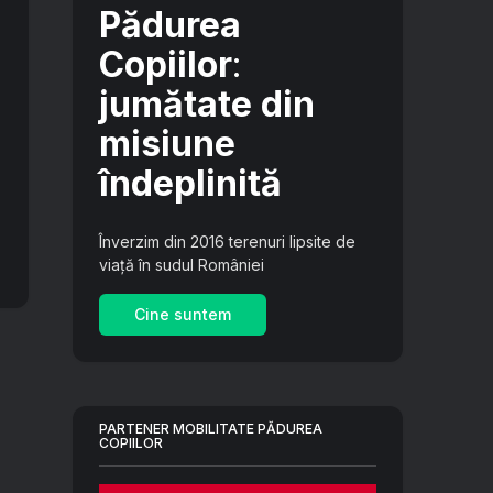
Pădurea
Copiilor
:
jumătate din
misiune
îndeplinită
Înverzim din 2016 terenuri lipsite de
viață în sudul României
Cine suntem
PARTENER MOBILITATE PĂDUREA
COPIILOR