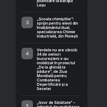
plutitoare la Barajul
Leșu
„Școala chimiștilor”:
sprijin pentru elevii din
învățământul dual,
specializarea Chimie
Industrială, din Ploiești
Verdele nu are vârstă:
34 de seniori
bucureșteni s-au
mobilizat în proiectul
„De la ghindă la
pădure”, de Ziua
Mondială pentru
Combaterea
Deșertificării și a
Secetei
„Izvor de Sănătate” –
inițiativă de revitalizare