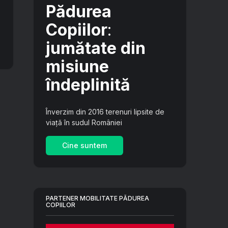
Pădurea
Copiilor
:
jumătate din
misiune
îndeplinită
Înverzim din 2016 terenuri lipsite de
viață în sudul României
Cine suntem
PARTENER MOBILITATE PĂDUREA
COPIILOR