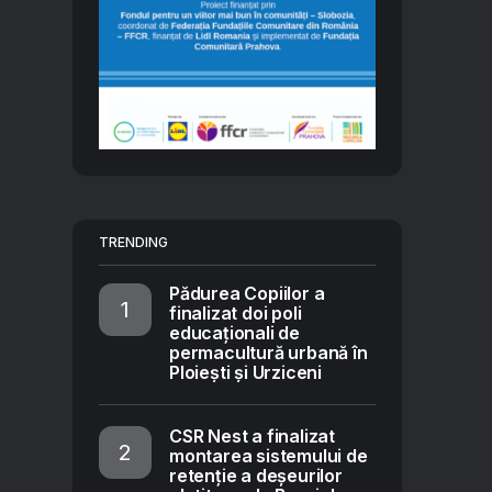
TRENDING
Pădurea Copiilor a
finalizat doi poli
educaționali de
permacultură urbană în
Ploiești și Urziceni
CSR Nest a finalizat
montarea sistemului de
retenție a deșeurilor