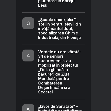
plutitoare la Barajul
Leșu
„Școala chimiștilor”:
sprijin pentru elevii din
învățământul dual,
specializarea Chimie
Industrială, din Ploiești
Verdele nu are vârstă:
34 de seniori
bucureșteni s-au
mobilizat în proiectul
„De la ghindă la
pădure”, de Ziua
Mondială pentru
Combaterea
Deșertificării și a
Secetei
„Izvor de Sănătate” –
inițiativă de revitalizare