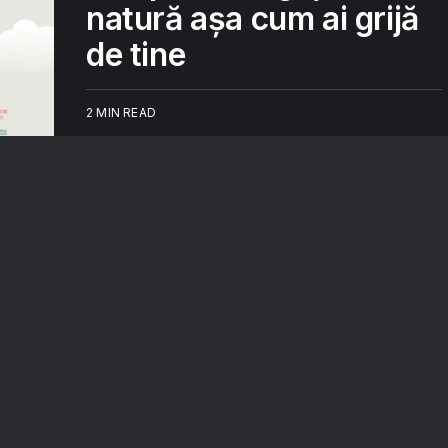
natură așa cum ai grijă
de tine
2 MIN READ