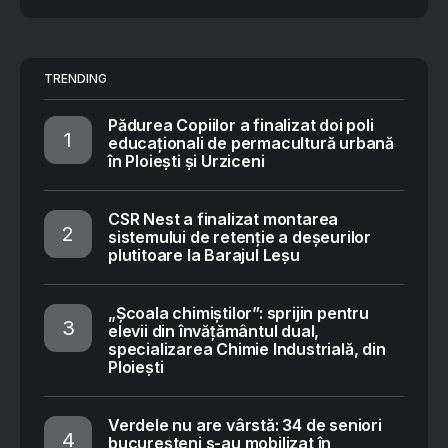
TRENDING
Pădurea Copiilor a finalizat doi poli
educaționali de permacultură urbană
în Ploiești și Urziceni
CSR Nest a finalizat montarea
sistemului de retenție a deșeurilor
plutitoare la Barajul Leșu
„Școala chimiștilor”: sprijin pentru
elevii din învățământul dual,
specializarea Chimie Industrială, din
Ploiești
Verdele nu are vârstă: 34 de seniori
bucureșteni s-au mobilizat în