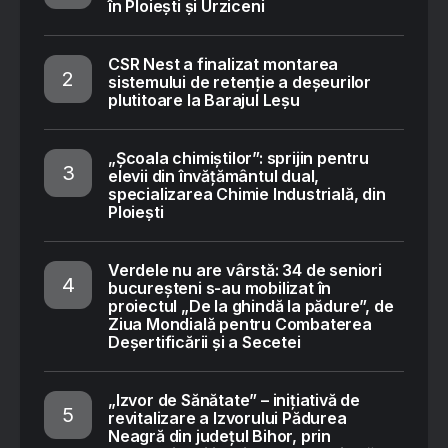
în Ploiești și Urziceni
CSR Nest a finalizat montarea
sistemului de retenție a deșeurilor
plutitoare la Barajul Leșu
„Școala chimiștilor”: sprijin pentru
elevii din învățământul dual,
specializarea Chimie Industrială, din
Ploiești
Verdele nu are vârstă: 34 de seniori
bucureșteni s-au mobilizat în
proiectul „De la ghindă la pădure”, de
Ziua Mondială pentru Combaterea
Deșertificării și a Secetei
„Izvor de Sănătate” – inițiativă de
revitalizare a Izvorului Pădurea
Neagră din județul Bihor, prin