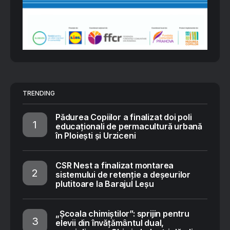
TRENDING
Pădurea Copiilor a finalizat doi poli
educaționali de permacultură urbană
în Ploiești și Urziceni
CSR Nest a finalizat montarea
sistemului de retenție a deșeurilor
plutitoare la Barajul Leșu
„Școala chimiștilor”: sprijin pentru
elevii din învățământul dual,