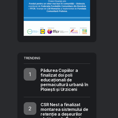
TRENDING
Pădurea Copiilor a
finalizat doi poli
educaționali de
permacultură urbană în
Ploiești și Urziceni
CSR Nest a finalizat
montarea sistemului de
retenție a deșeurilor