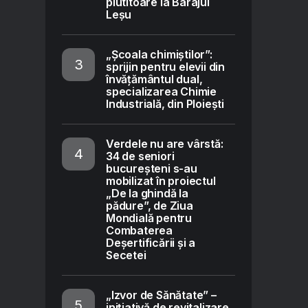
plutitoare la Barajul
Leșu
„Școala chimiștilor”:
sprijin pentru elevii din
învățământul dual,
specializarea Chimie
Industrială, din Ploiești
Verdele nu are vârstă:
34 de seniori
bucureșteni s-au
mobilizat în proiectul
„De la ghindă la
pădure”, de Ziua
Mondială pentru
Combaterea
Deșertificării și a
Secetei
„Izvor de Sănătate” –
inițiativă de revitalizare