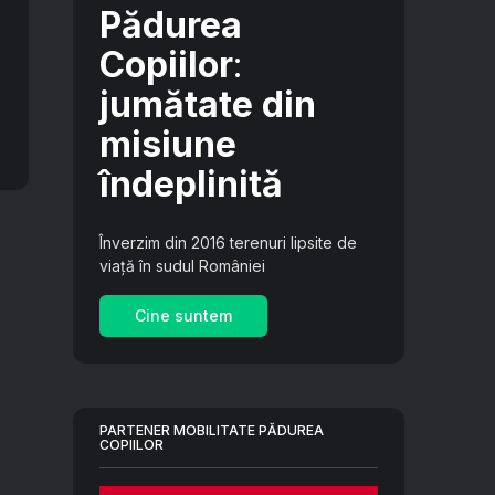
Pădurea
Copiilor
:
jumătate din
misiune
îndeplinită
Înverzim din 2016 terenuri lipsite de
viață în sudul României
Cine suntem
PARTENER MOBILITATE PĂDUREA
COPIILOR