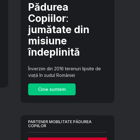
Pădurea
Copiilor
:
jumătate din
misiune
îndeplinită
Înverzim din 2016 terenuri lipsite de
viață în sudul României
Cine suntem
PARTENER MOBILITATE PĂDUREA
COPIILOR