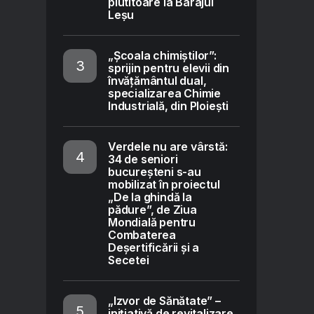
plutitoare la Barajul
Leșu
„Școala chimiștilor”:
sprijin pentru elevii din
învățământul dual,
specializarea Chimie
Industrială, din Ploiești
Verdele nu are vârstă:
34 de seniori
bucureșteni s-au
mobilizat în proiectul
„De la ghindă la
pădure”, de Ziua
Mondială pentru
Combaterea
Deșertificării și a
Secetei
„Izvor de Sănătate” –
inițiativă de revitalizare