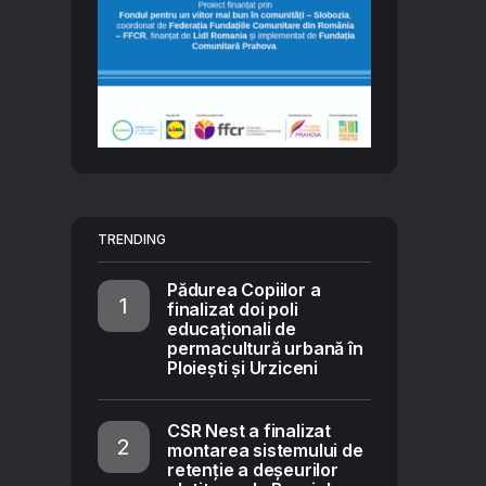
TRENDING
Pădurea Copiilor a
finalizat doi poli
educaționali de
permacultură urbană în
Ploiești și Urziceni
CSR Nest a finalizat
montarea sistemului de
retenție a deșeurilor