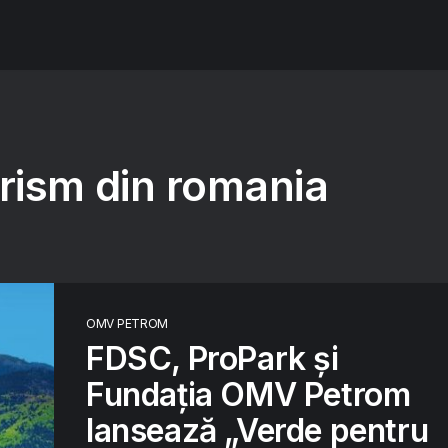
urism din romania
OMV PETROM
FDSC, ProPark și
Fundația OMV Petrom
lansează „Verde pentru