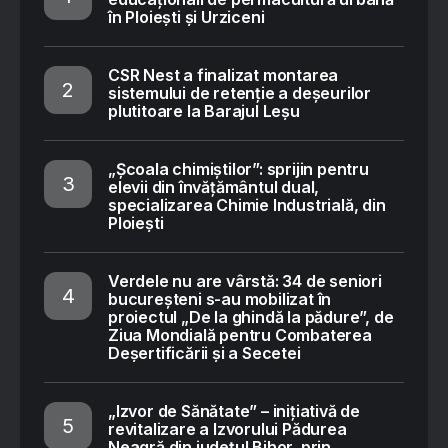
în Ploiești și Urziceni
CSR Nest a finalizat montarea
sistemului de retenție a deșeurilor
plutitoare la Barajul Leșu
„Școala chimiștilor”: sprijin pentru
elevii din învățământul dual,
specializarea Chimie Industrială, din
Ploiești
Verdele nu are vârstă: 34 de seniori
bucureșteni s-au mobilizat în
proiectul „De la ghindă la pădure”, de
Ziua Mondială pentru Combaterea
Deșertificării și a Secetei
„Izvor de Sănătate” – inițiativă de
revitalizare a Izvorului Pădurea
Neagră din județul Bihor, prin