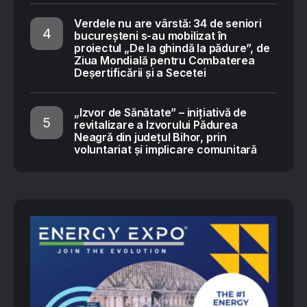
Verdele nu are vârstă: 34 de seniori
bucureșteni s-au mobilizat în
proiectul „De la ghindă la pădure”, de
Ziua Mondială pentru Combaterea
Deșertificării și a Secetei
„Izvor de Sănătate” – inițiativă de
revitalizare a Izvorului Pădurea
Neagră din județul Bihor, prin
voluntariat și implicare comunitară