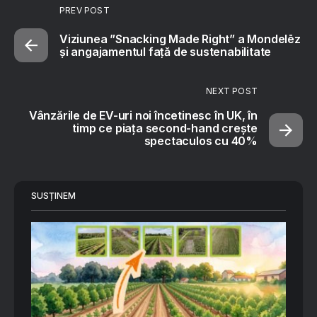
PREV POST
Viziunea ”Snacking Made Right” a Mondelēz
și angajamentul față de sustenabilitate
NEXT POST
Vânzările de EV-uri noi încetinesc în UK, în
timp ce piața second-hand crește
spectaculos cu 40%
SUSȚINEM