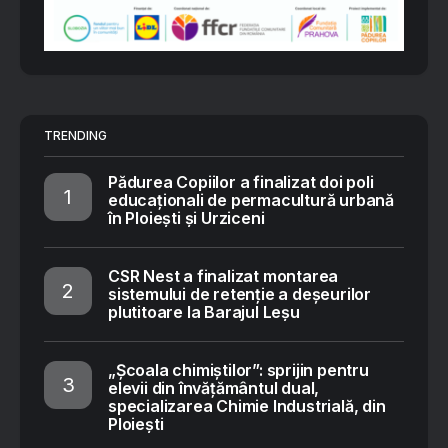
TRENDING
Pădurea Copiilor a finalizat doi poli
educaționali de permacultură urbană
în Ploiești și Urziceni
CSR Nest a finalizat montarea
sistemului de retenție a deșeurilor
plutitoare la Barajul Leșu
„Școala chimiștilor”: sprijin pentru
elevii din învățământul dual,
specializarea Chimie Industrială, din
Ploiești