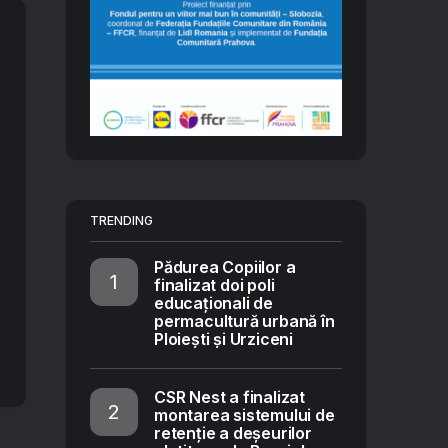
TRENDING
Pădurea Copiilor a
finalizat doi poli
educaționali de
permacultură urbană în
Ploiești și Urziceni
CSR Nest a finalizat
montarea sistemului de
retenție a deșeurilor