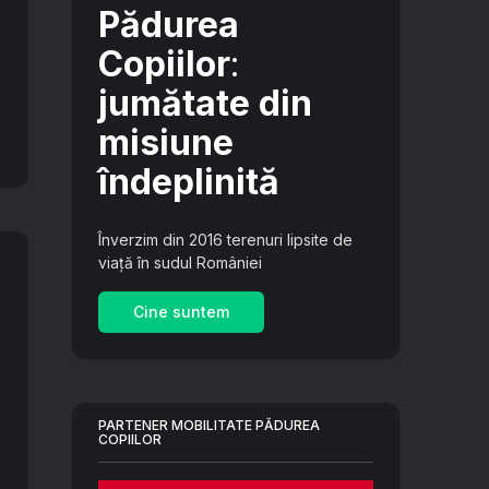
Pădurea
Copiilor
:
jumătate din
misiune
îndeplinită
Înverzim din 2016 terenuri lipsite de
viață în sudul României
Cine suntem
PARTENER MOBILITATE PĂDUREA
COPIILOR