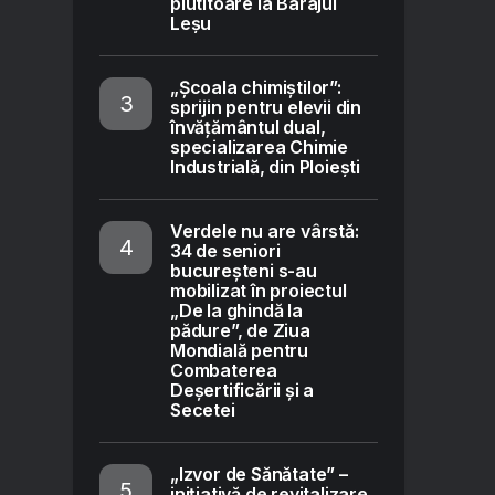
plutitoare la Barajul
Leșu
„Școala chimiștilor”:
sprijin pentru elevii din
învățământul dual,
specializarea Chimie
Industrială, din Ploiești
Verdele nu are vârstă:
34 de seniori
bucureșteni s-au
mobilizat în proiectul
„De la ghindă la
pădure”, de Ziua
Mondială pentru
Combaterea
Deșertificării și a
Secetei
„Izvor de Sănătate” –
inițiativă de revitalizare