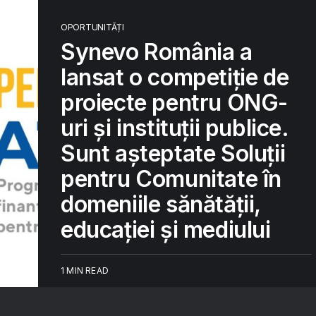
OPORTUNITĂȚI
Synevo România a
lansat o competiție de
proiecte pentru ONG-
uri și instituții publice.
Sunt așteptate Soluții
pentru Comunitate în
domeniile sănătății,
educației și mediului
1 MIN READ