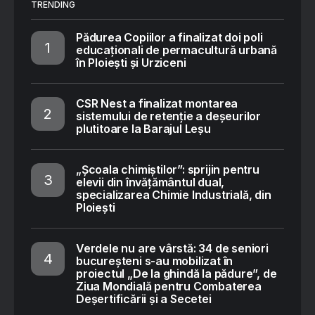
TRENDING
Pădurea Copiilor a finalizat doi poli
educaționali de permacultură urbană
în Ploiești și Urziceni
CSR Nest a finalizat montarea
sistemului de retenție a deșeurilor
plutitoare la Barajul Leșu
„Școala chimiștilor”: sprijin pentru
elevii din învățământul dual,
specializarea Chimie Industrială, din
Ploiești
Verdele nu are vârstă: 34 de seniori
bucureșteni s-au mobilizat în
proiectul „De la ghindă la pădure”, de
Ziua Mondială pentru Combaterea
Deșertificării și a Secetei