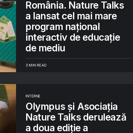
România. Nature Talks
a lansat cel mai mare
program național
interactiv de educație
de mediu
3 MIN READ
INTERNE
Olympus și Asociația
Nature Talks derulează
a doua ediție a