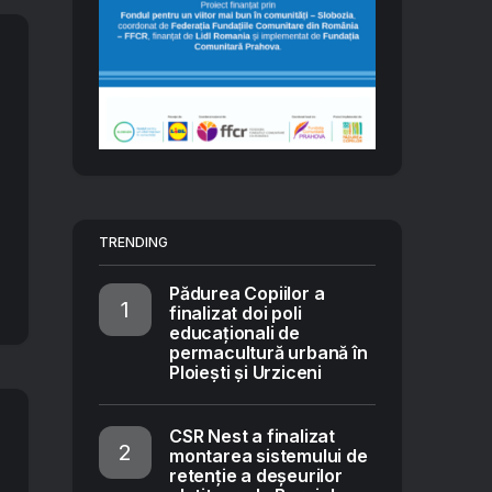
TRENDING
Pădurea Copiilor a
finalizat doi poli
educaționali de
permacultură urbană în
Ploiești și Urziceni
CSR Nest a finalizat
montarea sistemului de
retenție a deșeurilor