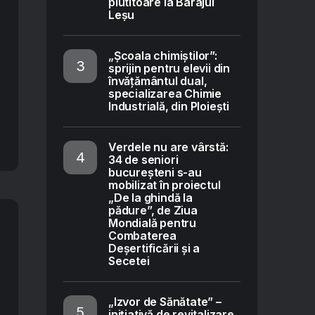
plutitoare la Barajul
Leșu
„Școala chimiștilor”:
sprijin pentru elevii din
învățământul dual,
specializarea Chimie
Industrială, din Ploiești
Verdele nu are vârstă:
34 de seniori
bucureșteni s-au
mobilizat în proiectul
„De la ghindă la
pădure”, de Ziua
Mondială pentru
Combaterea
Deșertificării și a
Secetei
„Izvor de Sănătate” –
inițiativă de revitalizare