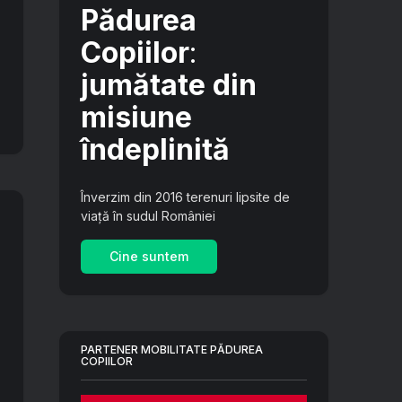
Pădurea
Copiilor
:
jumătate din
misiune
îndeplinită
Înverzim din 2016 terenuri lipsite de
viață în sudul României
Cine suntem
PARTENER MOBILITATE PĂDUREA
COPIILOR