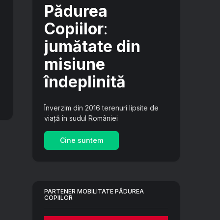
Pădurea
Copiilor
:
jumătate din
misiune
îndeplinită
Înverzim din 2016 terenuri lipsite de
viață în sudul României
Cine suntem
PARTENER MOBILITATE PĂDUREA
COPIILOR