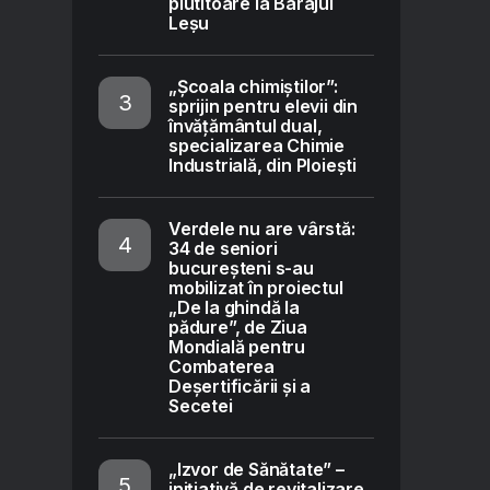
plutitoare la Barajul
Leșu
„Școala chimiștilor”:
sprijin pentru elevii din
învățământul dual,
specializarea Chimie
Industrială, din Ploiești
Verdele nu are vârstă:
34 de seniori
bucureșteni s-au
mobilizat în proiectul
„De la ghindă la
pădure”, de Ziua
Mondială pentru
Combaterea
Deșertificării și a
Secetei
„Izvor de Sănătate” –
inițiativă de revitalizare