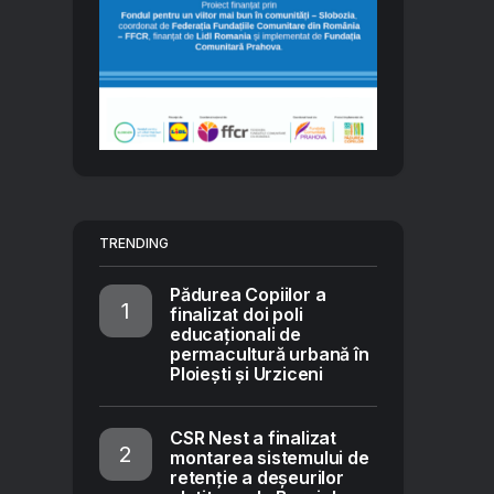
TRENDING
Pădurea Copiilor a
finalizat doi poli
educaționali de
permacultură urbană în
Ploiești și Urziceni
CSR Nest a finalizat
montarea sistemului de
retenție a deșeurilor