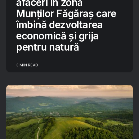
afaceri în zona
Munților Făgăraș care
îmbină dezvoltarea
economică și grija
pentru natură
3 MIN READ