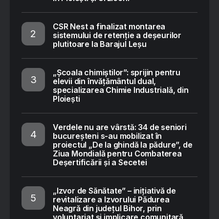
CSR Nest a finalizat montarea
sistemului de retenție a deșeurilor
plutitoare la Barajul Leșu
„Școala chimiștilor”: sprijin pentru
elevii din învățământul dual,
specializarea Chimie Industrială, din
Ploiești
Verdele nu are vârstă: 34 de seniori
bucureșteni s-au mobilizat în
proiectul „De la ghindă la pădure”, de
Ziua Mondială pentru Combaterea
Deșertificării și a Secetei
„Izvor de Sănătate” – inițiativă de
revitalizare a Izvorului Pădurea
Neagră din județul Bihor, prin
voluntariat și implicare comunitară