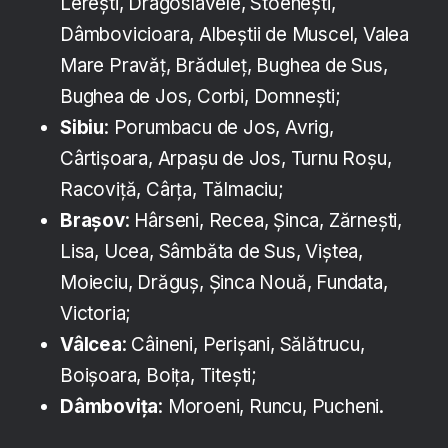
Lerești, Dragoslavele, Stoenești,
Dâmbovicioara, Albeștii de Muscel, Valea
Mare Pravăț, Brăduleț, Bughea de Sus,
Bughea de Jos, Corbi, Domnești;
Sibiu
: Porumbacu de Jos, Avrig,
Cârtișoara, Arpașu de Jos, Turnu Roșu,
Racoviță, Cârța, Tălmaciu;
Brașov
: Hârseni, Recea, Șinca, Zărnești,
Lisa, Ucea, Sâmbăta de Sus, Viștea,
Moieciu, Drăguș, Șinca Nouă, Fundata,
Victoria;
Vâlcea
: Câineni, Perișani, Sălătrucu,
Boișoara, Boița, Titești;
Dâmbovița
: Moroeni, Runcu, Pucheni.