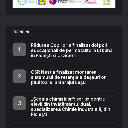
TRENDING
Pădurea Copiilor a finalizat doi poli
educaționali de permacultură urbană
în Ploiești și Urziceni
CSR Nest a finalizat montarea
sistemului de retenție a deșeurilor
plutitoare la Barajul Leșu
„Școala chimiștilor”: sprijin pentru
elevii din învățământul dual,
specializarea Chimie Industrială, din
Ploiești