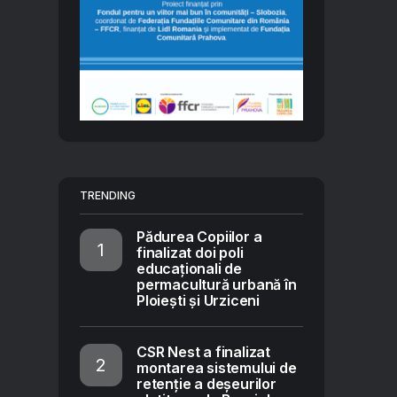
TRENDING
Pădurea Copiilor a
finalizat doi poli
educaționali de
permacultură urbană în
Ploiești și Urziceni
CSR Nest a finalizat
montarea sistemului de
retenție a deșeurilor