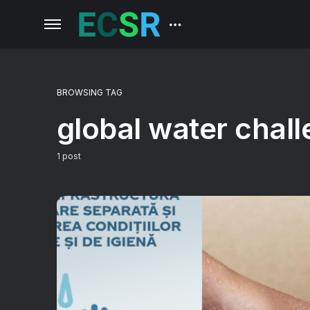
BROWSING TAG
global water chal
1 post