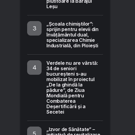
plutitoare la Barajul
Leșu
„Școala chimiștilor”:
sprijin pentru elevii din
învățământul dual,
specializarea Chimie
Industrială, din Ploiești
Verdele nu are vârstă:
34 de seniori
bucureșteni s-au
mobilizat în proiectul
„De la ghindă la
pădure”, de Ziua
Mondială pentru
Combaterea
Deșertificării și a
Secetei
„Izvor de Sănătate” –
inițiativă de revitalizare