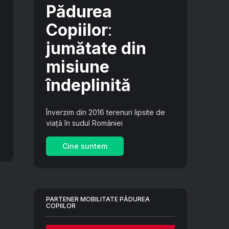
Pădurea
Copiilor
:
jumătate din
misiune
îndeplinită
Înverzim din 2016 terenuri lipsite de
viață în sudul României
Cine suntem
PARTENER MOBILITATE PĂDUREA
COPIILOR