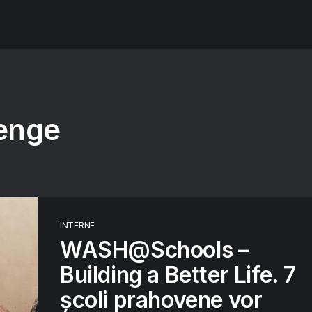
lenge
INTERNE
WASH@Schools –
Building a Better Life. 7
școli prahovene vor