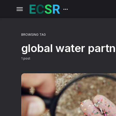
BROWSING TAG
global water part
1 post