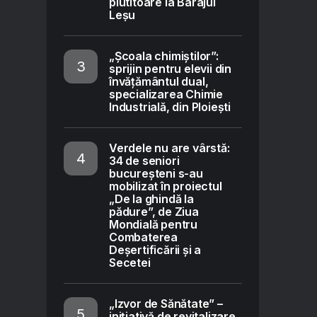
plutitoare la Barajul
Leșu
„Școala chimiștilor”:
sprijin pentru elevii din
învățământul dual,
specializarea Chimie
Industrială, din Ploiești
Verdele nu are vârstă:
34 de seniori
bucureșteni s-au
mobilizat în proiectul
„De la ghindă la
pădure”, de Ziua
Mondială pentru
Combaterea
Deșertificării și a
Secetei
„Izvor de Sănătate” –
inițiativă de revitalizare