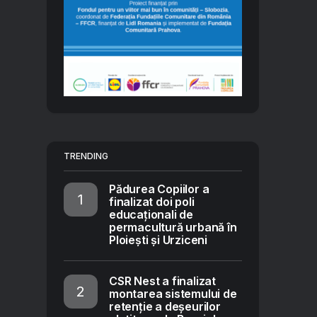
TRENDING
Pădurea Copiilor a
finalizat doi poli
educaționali de
permacultură urbană în
Ploiești și Urziceni
CSR Nest a finalizat
montarea sistemului de
retenție a deșeurilor