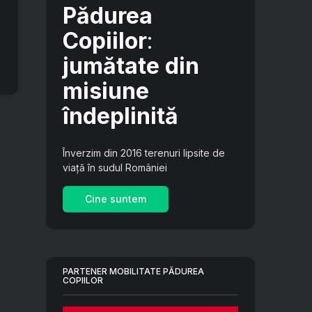
Pădurea
Copiilor
:
jumătate din
misiune
îndeplinită
Înverzim din 2016 terenuri lipsite de
viață în sudul României
Cine suntem
PARTENER MOBILITATE PĂDUREA
COPIILOR