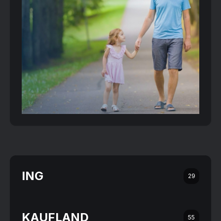
ING
29
KAUFLAND
55