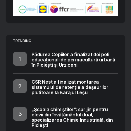
TRENDING
Pădurea Copiilor a finalizat doi poli
educaționali de permacultură urbană
în Ploiești și Urziceni
CSR Nest a finalizat montarea
sistemului de retenție a deșeurilor
plutitoare la Barajul Leșu
„Școala chimiștilor”: sprijin pentru
elevii din învățământul dual,
specializarea Chimie Industrială, din
Ploiești