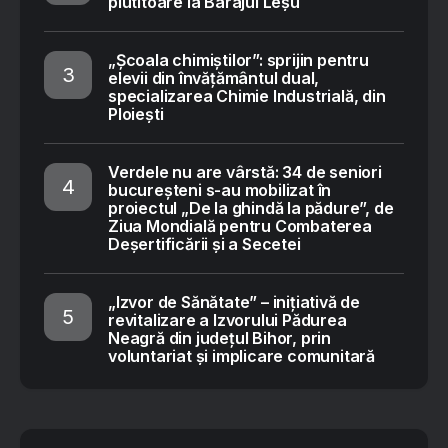
plutitoare la Barajul Leșu
„Școala chimiștilor”: sprijin pentru
elevii din învățământul dual,
specializarea Chimie Industrială, din
Ploiești
Verdele nu are vârstă: 34 de seniori
bucureșteni s-au mobilizat în
proiectul „De la ghindă la pădure”, de
Ziua Mondială pentru Combaterea
Deșertificării și a Secetei
„Izvor de Sănătate” – inițiativă de
revitalizare a Izvorului Pădurea
Neagră din județul Bihor, prin
voluntariat și implicare comunitară