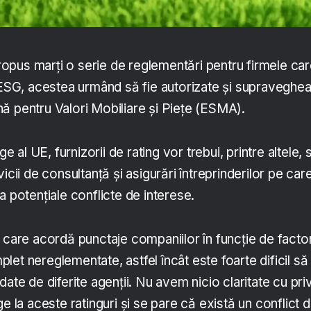
pus marți o serie de reglementări pentru firmele ca
g ESG, acestea urmând să fie autorizate și supraveghe
ă pentru Valori Mobiliare și Piețe (ESMA).
ge al UE, furnizorii de rating vor trebui, printre altele, 
icii de consultanță și asigurări întreprinderilor pe care
a potențiale conflicte de interese.
 care acordă punctaje companiilor în funcție de factor
et nereglementate, astfel încât este foarte dificil să
ate de diferite agenții. Nu avem nicio claritate cu pri
e la aceste ratinguri și se pare că există un conflict 