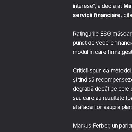
interese”, a declarat
Ma
servicii financiare
, ci
Ratingurile ESG măsoară
punct de vedere financia
modul în care firma gest
Criticii spun că metodo
și tind să recompenseze
degrabă decât pe cele c
sau care au rezultate fo
al afacerilor asupra plan
Markus Ferber, un parla