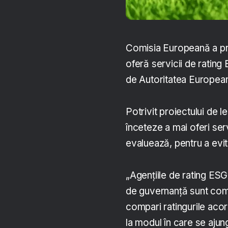
Comisia Europeană a pro
oferă servicii de ratin
de Autoritatea European
Potrivit proiectului de le
înceteze a mai oferi serv
evaluează, pentru a evit
„Agențiile de rating ESG
de guvernanță sunt compl
compari ratingurile acord
la modul în care se ajung