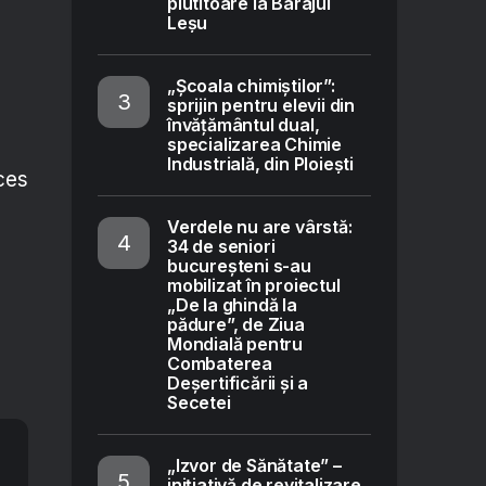
plutitoare la Barajul
Leșu
„Școala chimiștilor”:
sprijin pentru elevii din
învățământul dual,
specializarea Chimie
Industrială, din Ploiești
oces
Verdele nu are vârstă:
34 de seniori
bucureșteni s-au
mobilizat în proiectul
„De la ghindă la
pădure”, de Ziua
Mondială pentru
Combaterea
Deșertificării și a
Secetei
„Izvor de Sănătate” –
inițiativă de revitalizare