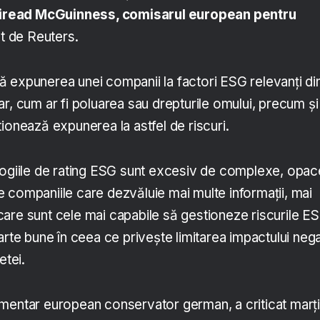
iread McGuinness, comisarul european pentru
tat de Reuters.
 expunerea unei companii la factori ESG relevanți di
r, cum ar fi poluarea sau drepturile omului, precum și
ionează expunerea la astfel de riscuri.
logiile de rating ESG sunt excesiv de complexe, opac
 companiile care dezvăluie mai multe informații, mai
are sunt cele mai capabile să gestioneze riscurile E
arte bune în ceea ce privește limitarea impactului nega
etei.
mentar european conservator german, a criticat marți