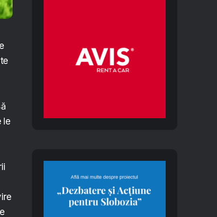
re
ate
să
 le
ii
vire
de