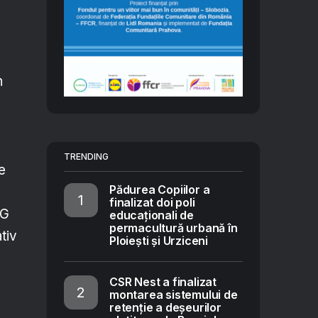
n
TRENDING
e
Pădurea Copiilor a
finalizat doi poli
SG
educaționali de
permacultură urbană în
tiv
Ploiești și Urziceni
CSR Nest a finalizat
montarea sistemului de
retenție a deșeurilor