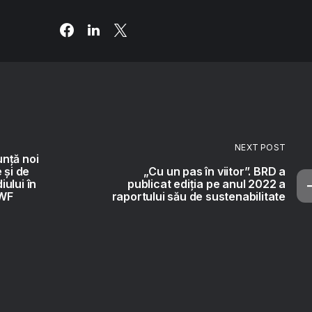
NEXT POST
nță noi
 și de
„Cu un pas în viitor”. BRD a
ului în
publicat ediția pe anul 2022 a
WWF
raportului său de sustenabilitate