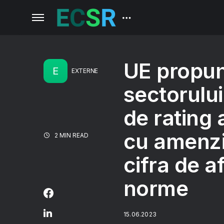
UE propun
E
EXTERNE
sectorului
de rating 
cu amenzi
2 MIN READ
cifra de a
norme
15.06.2023