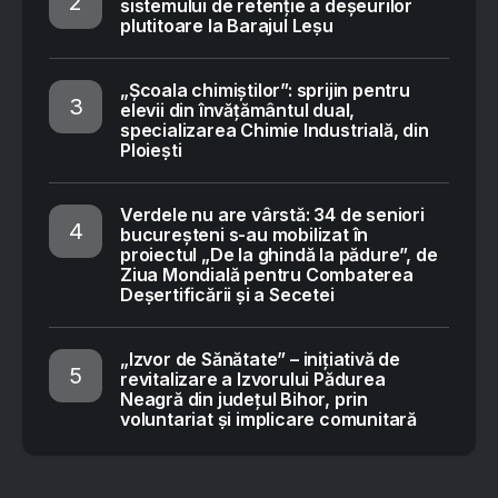
sistemului de retenție a deșeurilor
plutitoare la Barajul Leșu
„Școala chimiștilor”: sprijin pentru
elevii din învățământul dual,
specializarea Chimie Industrială, din
Ploiești
Verdele nu are vârstă: 34 de seniori
bucureșteni s-au mobilizat în
proiectul „De la ghindă la pădure”, de
Ziua Mondială pentru Combaterea
Deșertificării și a Secetei
„Izvor de Sănătate” – inițiativă de
revitalizare a Izvorului Pădurea
Neagră din județul Bihor, prin
voluntariat și implicare comunitară